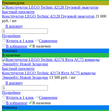
Рекомендуем
Быстрый просмотр
Конструктор LEGO Technic 42128 Грузовой эвакуатор
21 000
руб.
/ шт
В корзину
Подробнее
Купить в 1 клик
Сравнение
В избранное
В наличии
Новинка
В наличии
Быстрый просмотр
Конструктор LEGO Technic 42174 Яхта AC75 команды
Эмирейтс Новой Зеландии
13 500 руб.
/ шт
В корзину
Подробнее
Купить в 1 клик
Сравнение
В избранное
В наличии
Новинка