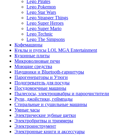
Lego Pirates
Lego Pokemon
Lego Star Wars
Lego Stranger Things
Lego Super Heroes
Lego Super Mario
Lego Technic
Lego The Simpsons
Кофемашины
Куклы и пупсы LOL MGA Entertainment
Кухонные плиты
Микроволновые печи
Моющие средства
Наушники и Bluetooth-гарнитуры
Парогенераторы и Утюги
Подогреватель для посуды
Посудомоечные машины
Пылесосы, электрошвабры и пароочистители
Рули, джойстики, геймпады
Стиральные и сушильные машины
Умные часы
Электрические зубные щетки
Электробритвы и триммеры
Электроинструмент
Электронные книги и аксессуары