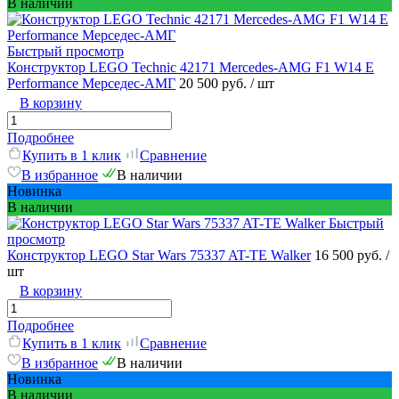
В наличии
Быстрый просмотр
Конструктор LEGO Technic 42171 Mercedes-AMG F1 W14 E
Performance Мерседес-АМГ
20 500 руб.
/ шт
В корзину
Подробнее
Купить в 1 клик
Сравнение
В избранное
В наличии
Новинка
В наличии
Быстрый
просмотр
Конструктор LEGO Star Wars 75337 AT-TE Walker
16 500 руб.
/
шт
В корзину
Подробнее
Купить в 1 клик
Сравнение
В избранное
В наличии
Новинка
В наличии