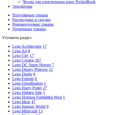
Чехлы для электронных книг PocketBook
Эпиляторы
Популярные товары
Распродажи и скидки
Рекомендуемые товары
Уцененные товары
Уточнить раздел
Lego Architecture
17
Lego Art
8
Lego City
17
Lego Creator
267
Lego DC Super Heroes
7
Lego Disney Princess
21
Lego Duplo
8
Lego Friends
6
Lego Ghostbusters
1
Lego Harry Potter
27
Lego Hidden Side
1
Lego Horizon Forbidden West
1
Lego Ideas
47
Lego Jurassic World
9
Lego Minecraft
13