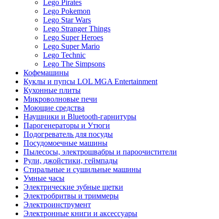
Lego Pirates
Lego Pokemon
Lego Star Wars
Lego Stranger Things
Lego Super Heroes
Lego Super Mario
Lego Technic
Lego The Simpsons
Кофемашины
Куклы и пупсы LOL MGA Entertainment
Кухонные плиты
Микроволновые печи
Моющие средства
Наушники и Bluetooth-гарнитуры
Парогенераторы и Утюги
Подогреватель для посуды
Посудомоечные машины
Пылесосы, электрошвабры и пароочистители
Рули, джойстики, геймпады
Стиральные и сушильные машины
Умные часы
Электрические зубные щетки
Электробритвы и триммеры
Электроинструмент
Электронные книги и аксессуары