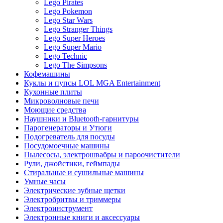
Lego Pirates
Lego Pokemon
Lego Star Wars
Lego Stranger Things
Lego Super Heroes
Lego Super Mario
Lego Technic
Lego The Simpsons
Кофемашины
Куклы и пупсы LOL MGA Entertainment
Кухонные плиты
Микроволновые печи
Моющие средства
Наушники и Bluetooth-гарнитуры
Парогенераторы и Утюги
Подогреватель для посуды
Посудомоечные машины
Пылесосы, электрошвабры и пароочистители
Рули, джойстики, геймпады
Стиральные и сушильные машины
Умные часы
Электрические зубные щетки
Электробритвы и триммеры
Электроинструмент
Электронные книги и аксессуары