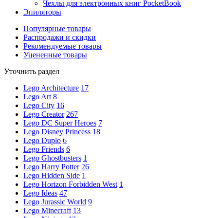
Чехлы для электронных книг PocketBook
Эпиляторы
Популярные товары
Распродажи и скидки
Рекомендуемые товары
Уцененные товары
Уточнить раздел
Lego Architecture
17
Lego Art
8
Lego City
16
Lego Creator
267
Lego DC Super Heroes
7
Lego Disney Princess
18
Lego Duplo
6
Lego Friends
6
Lego Ghostbusters
1
Lego Harry Potter
26
Lego Hidden Side
1
Lego Horizon Forbidden West
1
Lego Ideas
47
Lego Jurassic World
9
Lego Minecraft
13