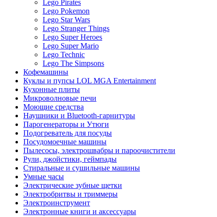
Lego Pirates
Lego Pokemon
Lego Star Wars
Lego Stranger Things
Lego Super Heroes
Lego Super Mario
Lego Technic
Lego The Simpsons
Кофемашины
Куклы и пупсы LOL MGA Entertainment
Кухонные плиты
Микроволновые печи
Моющие средства
Наушники и Bluetooth-гарнитуры
Парогенераторы и Утюги
Подогреватель для посуды
Посудомоечные машины
Пылесосы, электрошвабры и пароочистители
Рули, джойстики, геймпады
Стиральные и сушильные машины
Умные часы
Электрические зубные щетки
Электробритвы и триммеры
Электроинструмент
Электронные книги и аксессуары