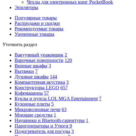
Чехлы для электронных книг PocketBook
Эпиляторы
Популярные товары
Распродажи и скидки
Рекомендуемые товары
Уцененные товары
Уточнить раздел
Вакуумный упаковщик
2
Варочные поверхности
120
Винные шкафы
3
Вытяжки
7
Духовые шкафы
144
Компьютерная акустика
3
Конструкторы LEGO
657
Кофемашины
57
Куклы и пупсы LOL MGA Entertainment
7
Кухонные плиты
5
Микроволновые печи
63
Моющие средства
1
Наушники и Bluetooth-гарнитуры
1
Парогенераторы и Утюги
9
Подогреватель для посуды
3