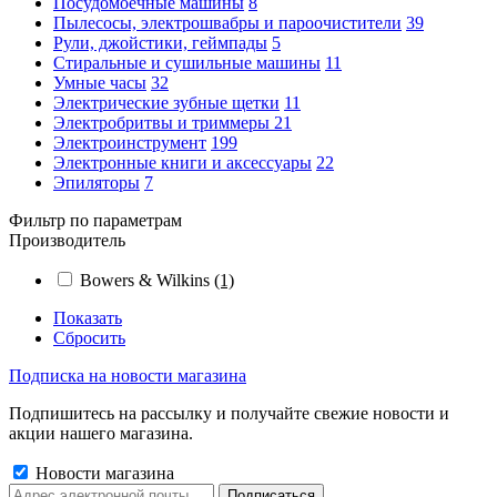
Посудомоечные машины
8
Пылесосы, электрошвабры и пароочистители
39
Рули, джойстики, геймпады
5
Стиральные и сушильные машины
11
Умные часы
32
Электрические зубные щетки
11
Электробритвы и триммеры
21
Электроинструмент
199
Электронные книги и аксессуары
22
Эпиляторы
7
Фильтр по параметрам
Производитель
Bowers & Wilkins
(1)
Показать
Сбросить
Подписка на новости магазина
Подпишитесь на рассылку и получайте свежие новости и
акции нашего магазина.
Новости магазина