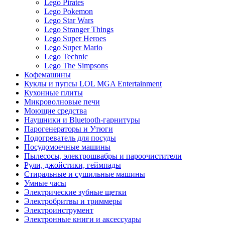
Lego Pirates
Lego Pokemon
Lego Star Wars
Lego Stranger Things
Lego Super Heroes
Lego Super Mario
Lego Technic
Lego The Simpsons
Кофемашины
Куклы и пупсы LOL MGA Entertainment
Кухонные плиты
Микроволновые печи
Моющие средства
Наушники и Bluetooth-гарнитуры
Парогенераторы и Утюги
Подогреватель для посуды
Посудомоечные машины
Пылесосы, электрошвабры и пароочистители
Рули, джойстики, геймпады
Стиральные и сушильные машины
Умные часы
Электрические зубные щетки
Электробритвы и триммеры
Электроинструмент
Электронные книги и аксессуары