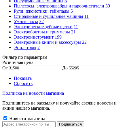
Посудомоечные машины
8
Пылесосы, электрошвабры и пароочистители
39
Рули, джойстики, геймпады
5
Стиральные и сушильные машины
11
Умные часы
32
Электрические зубные щетки
11
Электробритвы и триммеры
21
Электроинструмент
199
Электронные книги и аксессуары
22
Эпиляторы
7
Фильтр по параметрам
Розничная цена
От
До
Показать
Сбросить
Подписка на новости магазина
Подпишитесь на рассылку и получайте свежие новости и
акции нашего магазина.
Новости магазина