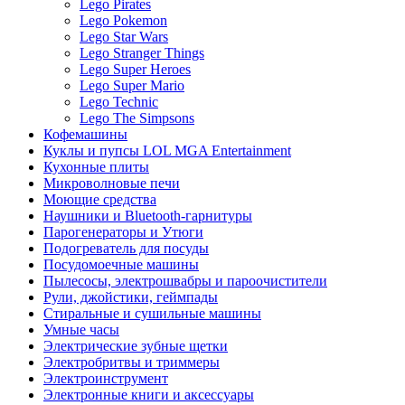
Lego Pirates
Lego Pokemon
Lego Star Wars
Lego Stranger Things
Lego Super Heroes
Lego Super Mario
Lego Technic
Lego The Simpsons
Кофемашины
Куклы и пупсы LOL MGA Entertainment
Кухонные плиты
Микроволновые печи
Моющие средства
Наушники и Bluetooth-гарнитуры
Парогенераторы и Утюги
Подогреватель для посуды
Посудомоечные машины
Пылесосы, электрошвабры и пароочистители
Рули, джойстики, геймпады
Стиральные и сушильные машины
Умные часы
Электрические зубные щетки
Электробритвы и триммеры
Электроинструмент
Электронные книги и аксессуары