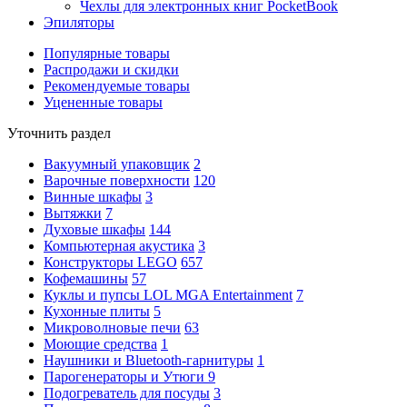
Чехлы для электронных книг PocketBook
Эпиляторы
Популярные товары
Распродажи и скидки
Рекомендуемые товары
Уцененные товары
Уточнить раздел
Вакуумный упаковщик
2
Варочные поверхности
120
Винные шкафы
3
Вытяжки
7
Духовые шкафы
144
Компьютерная акустика
3
Конструкторы LEGO
657
Кофемашины
57
Куклы и пупсы LOL MGA Entertainment
7
Кухонные плиты
5
Микроволновые печи
63
Моющие средства
1
Наушники и Bluetooth-гарнитуры
1
Парогенераторы и Утюги
9
Подогреватель для посуды
3