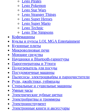
Lego Pirates
Lego Pokemon
Lego Star Wars
Lego Stranger Things
Lego Super Heroes
Lego Super Mario
Lego Technic
Lego The Simpsons
Кофемашины
Куклы и пупсы LOL MGA Entertainment
Кухонные плиты
Микроволновые печи
Моющие средства
Наушники и Bluetooth-гарнитуры
Парогенераторы и Утюги
Подогреватель для посуды
Посудомоечные машины
Пылесосы, электрошвабры и пароочистители
Рули, джойстики, геймпады
Стиральные и сушильные машины
Умные часы
Электрические зубные щетки
Электробритвы и триммеры
Электроинструмент
Электронные книги и аксессуары