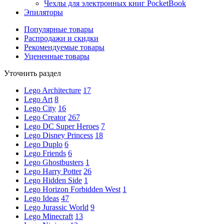
Чехлы для электронных книг PocketBook
Эпиляторы
Популярные товары
Распродажи и скидки
Рекомендуемые товары
Уцененные товары
Уточнить раздел
Lego Architecture
17
Lego Art
8
Lego City
16
Lego Creator
267
Lego DC Super Heroes
7
Lego Disney Princess
18
Lego Duplo
6
Lego Friends
6
Lego Ghostbusters
1
Lego Harry Potter
26
Lego Hidden Side
1
Lego Horizon Forbidden West
1
Lego Ideas
47
Lego Jurassic World
9
Lego Minecraft
13