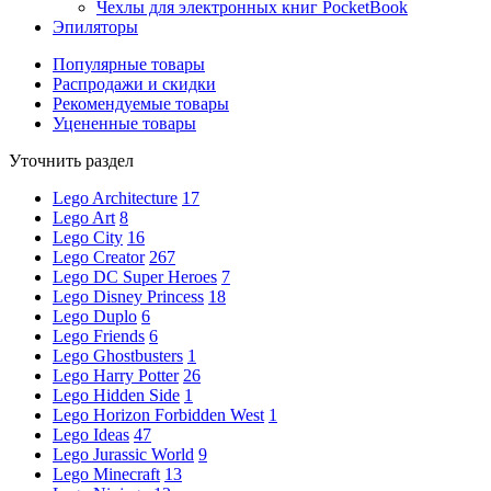
Чехлы для электронных книг PocketBook
Эпиляторы
Популярные товары
Распродажи и скидки
Рекомендуемые товары
Уцененные товары
Уточнить раздел
Lego Architecture
17
Lego Art
8
Lego City
16
Lego Creator
267
Lego DC Super Heroes
7
Lego Disney Princess
18
Lego Duplo
6
Lego Friends
6
Lego Ghostbusters
1
Lego Harry Potter
26
Lego Hidden Side
1
Lego Horizon Forbidden West
1
Lego Ideas
47
Lego Jurassic World
9
Lego Minecraft
13