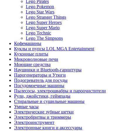
Lego Pirates
Lego Pokemon
Lego Star Wars
Lego Stranger Things
Lego Super Heroes
Lego Super Mario
Lego Technic
Lego The Simpsons
Кофемашины
Куклы и пупсы LOL MGA Entertainment
Кухонные плиты
Микроволновые печи
Моющие средства
Наушники и Bluetooth-гарнитуры
Парогенераторы и Утюги
Подогреватель для посуды
Посудомоечные машины
Пылесосы, электрошвабры и пароочистители
Рули, джойстики, геймпады
Стиральные и сушильные машины
Умные часы
Электрические зубные щетки
Электробритвы и триммеры
Электроинструмент
Электронные книги и аксессуары