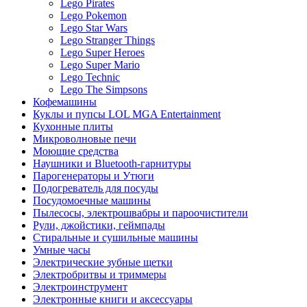
Lego Pirates
Lego Pokemon
Lego Star Wars
Lego Stranger Things
Lego Super Heroes
Lego Super Mario
Lego Technic
Lego The Simpsons
Кофемашины
Куклы и пупсы LOL MGA Entertainment
Кухонные плиты
Микроволновые печи
Моющие средства
Наушники и Bluetooth-гарнитуры
Парогенераторы и Утюги
Подогреватель для посуды
Посудомоечные машины
Пылесосы, электрошвабры и пароочистители
Рули, джойстики, геймпады
Стиральные и сушильные машины
Умные часы
Электрические зубные щетки
Электробритвы и триммеры
Электроинструмент
Электронные книги и аксессуары