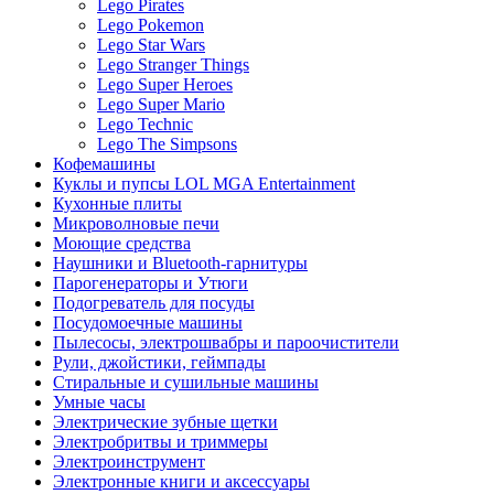
Lego Pirates
Lego Pokemon
Lego Star Wars
Lego Stranger Things
Lego Super Heroes
Lego Super Mario
Lego Technic
Lego The Simpsons
Кофемашины
Куклы и пупсы LOL MGA Entertainment
Кухонные плиты
Микроволновые печи
Моющие средства
Наушники и Bluetooth-гарнитуры
Парогенераторы и Утюги
Подогреватель для посуды
Посудомоечные машины
Пылесосы, электрошвабры и пароочистители
Рули, джойстики, геймпады
Стиральные и сушильные машины
Умные часы
Электрические зубные щетки
Электробритвы и триммеры
Электроинструмент
Электронные книги и аксессуары