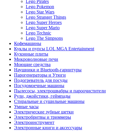
Lego Pirates
Lego Pokemon
Lego Star Wars
Lego Stranger Things
Lego Super Heroes
Lego Super Mario
Lego Technic
Lego The Simpsons
Кофемашины
Куклы и пупсы LOL MGA Entertainment
Кухонные плиты
Микроволновые печи
Моющие средства
Наушники и Bluetooth-гарнитуры
Парогенераторы и Утюги
Подогреватель для посуды
Посудомоечные машины
Пылесосы, электрошвабры и пароочистители
Рули, джойстики, геймпады
Стиральные и сушильные машины
Умные часы
Электрические зубные щетки
Электробритвы и триммеры
Электроинструмент
Электронные книги и аксессуары